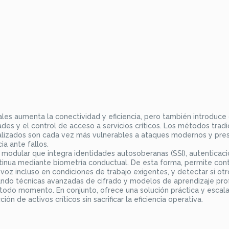
iales aumenta la conectividad y eficiencia, pero también introduce
des y el control de acceso a servicios críticos. Los métodos tradi
ralizados son cada vez más vulnerables a ataques modernos y pre
ia ante fallos.
modular que integra identidades autosoberanas (SSI), autenticaci
tinua mediante biometría conductual. De esta forma, permite cont
 voz incluso en condiciones de trabajo exigentes, y detectar si otr
lizando técnicas avanzadas de cifrado y modelos de aprendizaje pr
en todo momento. En conjunto, ofrece una solución práctica y escal
ión de activos críticos sin sacrificar la eficiencia operativa.