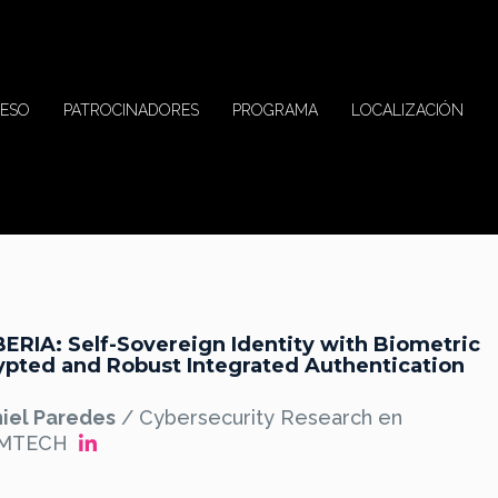
ESO
PATROCINADORES
PROGRAMA
LOCALIZACIÓN
BERIA: Self-Sovereign Identity with Biometric
ypted and Robust Integrated Authentication
iel Paredes
/ Cybersecurity Research en
OMTECH