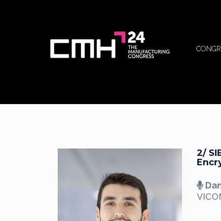
CONGR
2/ SI
Encr
Dan
VIC