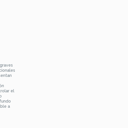
 graves
cionales
sentan
ón
rolar el
o
ofundo
able a