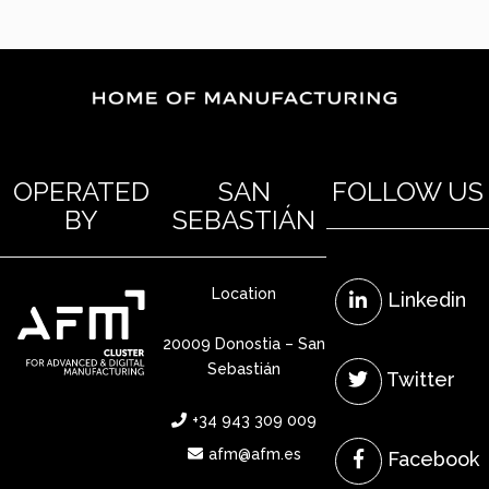
OPERATED
SAN
FOLLOW US
BY
SEBASTIÁN
Location
Linkedin
20009 Donostia – San
Sebastián
Twitter
+34 943 309 009
afm@afm.es
Facebook