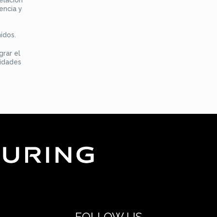
encia y
e
idos.
rar el
cidades
FOLLOW US