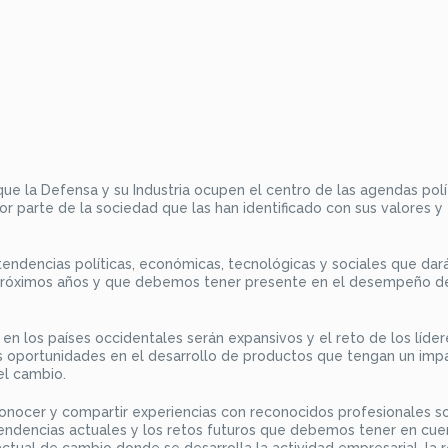
e la Defensa y su Industria ocupen el centro de las agendas polí
r parte de la sociedad que las han identificado con sus valores y
endencias políticas, económicas, tecnológicas y sociales que dar
s próximos años y que debemos tener presente en el desempeño de
n los países occidentales serán expansivos y el reto de los líder
tas oportunidades en el desarrollo de productos que tengan un imp
el cambio.
conocer y compartir experiencias con reconocidos profesionales s
tendencias actuales y los retos futuros que debemos tener en cue
ctual de cambio donde se desarrolla la actividad empresarial, la r