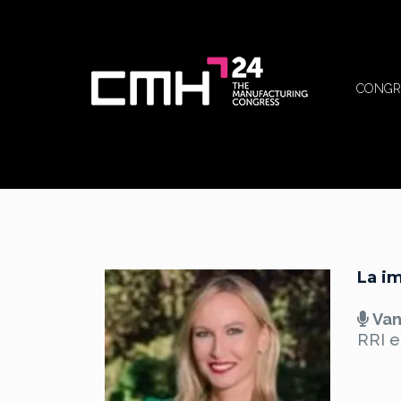
CONGR
La i
Van
RRI e