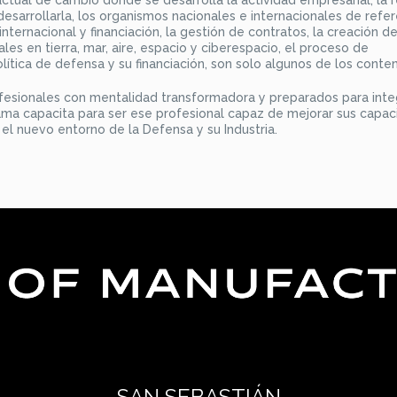
desarrollarla, los organismos nacionales e internacionales de refer
ternacional y financiación, la gestión de contratos, la creación d
ales en tierra, mar, aire, espacio y ciberespacio, el proceso de
olítica de defensa y su financiación, son solo algunos de los conten
fesionales con mentalidad transformadora y preparados para integ
ama capacita para ser ese profesional capaz de mejorar sus capa
 el nuevo entorno de la Defensa y su Industria.
SAN SEBASTIÁN