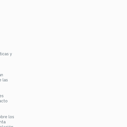
ticas y
án
 las
es
acto
obre los
nta
elación