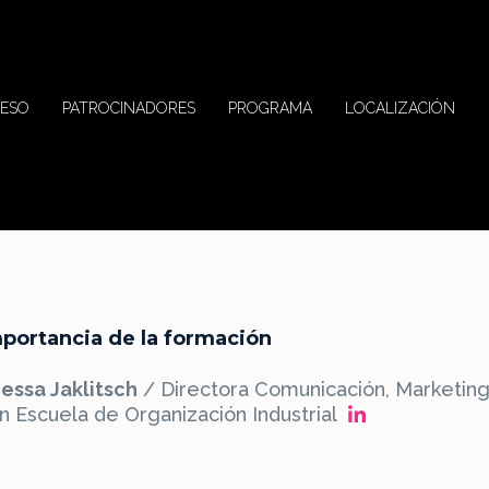
ESO
PATROCINADORES
PROGRAMA
LOCALIZACIÓN
mportancia de la formación
essa Jaklitsch
/ Directora Comunicación, Marketing
n Escuela de Organización Industrial