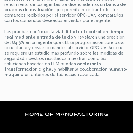
rendimiento de los agentes, se diseñó además un
banco de
pruebas de evaluación
, que permite registrar todos los
comandos recibidos por el servidor OPC-UA y compararlos
con los comandos deseados enviados por el agente.
Las pruebas confirman la
viabilidad del control en tiempo
real mediante entrada de texto
y revelaron una precisión
del
84,3%
en un agente que utiliza programación libre para
conectarse y enviar comandos al servidor OPC-UA. Aunque
se requiere un estudio más profundo sobre las medidas de
seguridad, nuestros resultados muestran cómo las
soluciones basadas en LLM pueden
acelerar la
transformación digital
y habilitar la
colaboración humano-
máquina
en entornos de fabricación avanzada.