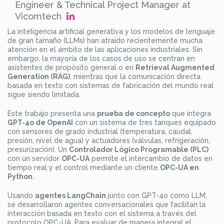
Engineer & Technical Project Manager at
Vicomtech
La inteligencia artificial generativa y los modelos de lenguaje
de gran tamaño (LLMs) han atraído recientemente mucha
atención en el ámbito de las aplicaciones industriales. Sin
embargo, la mayoría de los casos de uso se centran en
asistentes de propósito general o en
Retrieval Augmented
Generation (RAG)
, mientras que la comunicación directa
basada en texto con sistemas de fabricación del mundo real
sigue siendo limitada.
Este trabajo presenta una
prueba de concepto
que integra
GPT-4o de OpenAI
con un sistema de tres tanques equipado
con sensores de grado industrial (temperatura, caudal,
presión, nivel de agua) y actuadores (válvulas, refrigeración,
presurización). Un
Controlador Lógico Programable (PLC)
con un servidor
OPC-UA
permite el intercambio de datos en
tiempo real y el control mediante un cliente
OPC-UA en
Python
.
Usando
agentes LangChain
junto con GPT-4o como LLM,
se desarrollaron agentes conversacionales que facilitan la
interacción basada en texto con el sistema a través del
protocolo OPC-UA. Para evaluar de manera integral el