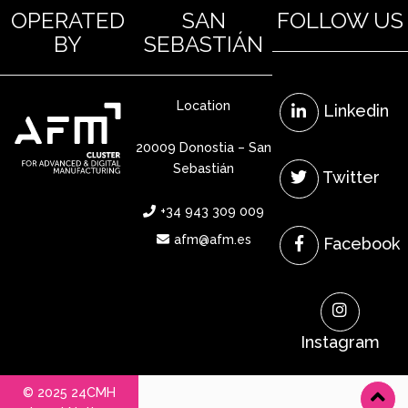
OPERATED
SAN
FOLLOW US
BY
SEBASTIÁN
Location
Linkedin
20009 Donostia – San
Sebastián
Twitter
+34 943 309 009
afm@afm.es
Facebook
Instagram
© 2025 24CMH