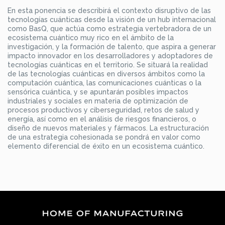
En esta ponencia se describirá el contexto disruptivo de las
tecnologías cuánticas desde la visión de un hub internacional
como BasQ, que actúa como estrategia vertebradora de un
ecosistema cuántico muy rico en el ámbito de la
investigación, y la formación de talento, que aspira a generar
impacto innovador en los desarrolladores y adoptadores de
tecnologías cuánticas en el territorio. Se situará la realidad
de las tecnologías cuánticas en diversos ámbitos como la
computación cuántica, las comunicaciones cuánticas o la
sensórica cuántica, y se apuntarán posibles impactos
industriales y sociales en materia de optimización de
procesos productivos y ciberseguridad, retos de salud y
energía, así como en el análisis de riesgos financieros, o
diseño de nuevos materiales y fármacos. La estructuración
de una estrategia cohesionada se pondrá en valor como
elemento diferencial de éxito en un ecosistema cuántico.