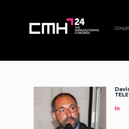
CONGR
Davi
TELE