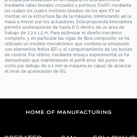
mediante raíles lineales cruzados y pórticos CroXY, mediante
los cuales los cuatro motores lineales de los ejes XY se
montan en la estructura fija de la máquina, minimizando así la
masa a mover por los actuadores. Esta propuesta innovadora
permite aceleraciones de hasta 6 G dentro de un área de
trabajo de 2.2 x 1.5 m. Para optimizar el diseño mecánico
completo, y en particular las vigas de fibra composite, se ha
utilizado un modelo mecatrónico que combina la simulación
con elementos finitos (EF) y el comportamiento de los bucles
de control. Por último, mediante ensayo experimental se ha
demostrado que manteniendo el perfil error del punto de
corte por debajo de 0.1 mm la máquina es capaz de alcanzar
el nivel de aceleración de 6G.