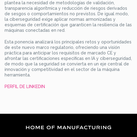
plantea la necesidad de metodologías de validación,
transparencia algorítmica y reducción de riesgos derivados
de sesgos o comportamientos no previstos. De igual modo,
la ciberseguridad exige aplicar normas armonizadas y
esquemas de certificación que garanticen la resiliencia de las
máquinas conectadas en red.
Esta ponencia analizará los principales retos y oportunidades
de este nuevo marco regulatorio, ofreciendo una visión
práctica para anticipar los requisitos de marcado CE y
afrontar las certificaciones específicas en IA y ciberseguridad,
de modo que la seguridad se convierta en un eje central de
innovación y competitividad en el sector de la máquina
herramienta.
PERFIL DE LINKEDIN