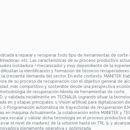
cada a reparar y recuperar todo tipo de herramientas de corte
rinadoras, etc. Las características de su proceso productivo actua
ales (soldadura + mecanizado) y muy dependiente de la experie
, dificultan la identificación y formación de técnicos recuperadores
a la creciente demanda del sector. En este contexto, MANITEK tra
ora de su proceso de recuperación con el objetivo general de al
lidad, más competitivo y sostenible desde una perspectiva econó
 metodología de recuperación híbrida de herramientas de corte,
D, y validada inicialmente en TECNALIA, logrando situar la tecnolo
 en 3 etapas principales: 1-Visión artificial para digitalización de
s, 2-Programación automática de trayectorias de recuperación (L
ias en máquina. Actualmente, la colaboración entre MANITEK y T
para escalar y validar dicha tecnología en el proceso productivo 
evar el nivel de madurez de la solución hasta un TRL 9, y alcanzar
innovadora plenamente operativa y optimizada.