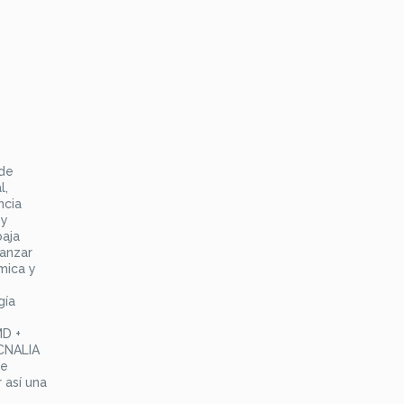
 de
l,
ncia
 y
baja
canzar
mica y
gía
MD +
ECNALIA
de
 así una