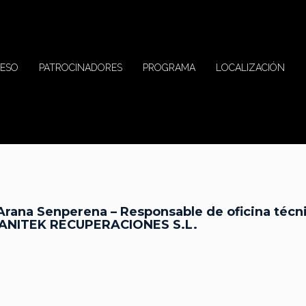
ESO
PATROCINADORES
PROGRAMA
LOCALIZACIÓN
 Arana Senperena – Responsable de oficina técn
ANITEK RECUPERACIONES S.L.