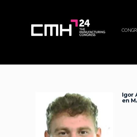
CONGR
Igor
en M