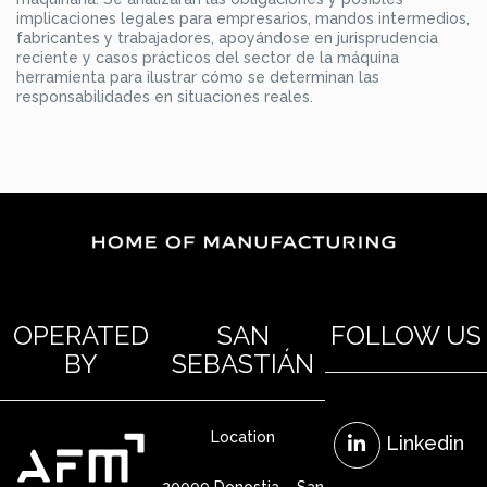
implicaciones legales para empresarios, mandos intermedios,
fabricantes y trabajadores, apoyándose en jurisprudencia
reciente y casos prácticos del sector de la máquina
herramienta para ilustrar cómo se determinan las
responsabilidades en situaciones reales.
OPERATED
SAN
FOLLOW US
BY
SEBASTIÁN
Location
Linkedin
20009 Donostia – San