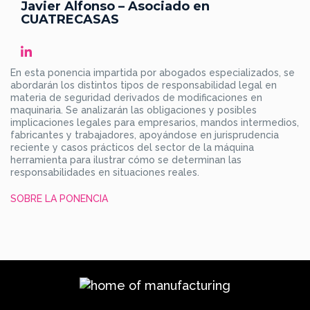
Javier Alfonso – Asociado en
CUATRECASAS
En esta ponencia impartida por abogados especializados, se
abordarán los distintos tipos de responsabilidad legal en
materia de seguridad derivados de modificaciones en
maquinaria. Se analizarán las obligaciones y posibles
implicaciones legales para empresarios, mandos intermedios,
fabricantes y trabajadores, apoyándose en jurisprudencia
reciente y casos prácticos del sector de la máquina
herramienta para ilustrar cómo se determinan las
responsabilidades en situaciones reales.
SOBRE LA PONENCIA