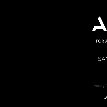
SA
20009 D