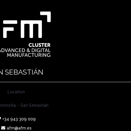
N SEBASTIÁN
Location
onostia – San Sebastián
+34 943 309 009
afm@afm.es