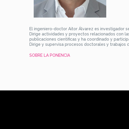
El ingeniero-doctor Aitor Álvarez es investigador 
Dirige actividades y proyectos relacionados con la
publicaciones científicas y ha coordinado y particip
Dirige y supervisa procesos doctorales y trabajos d
SOBRE LA PONENCIA