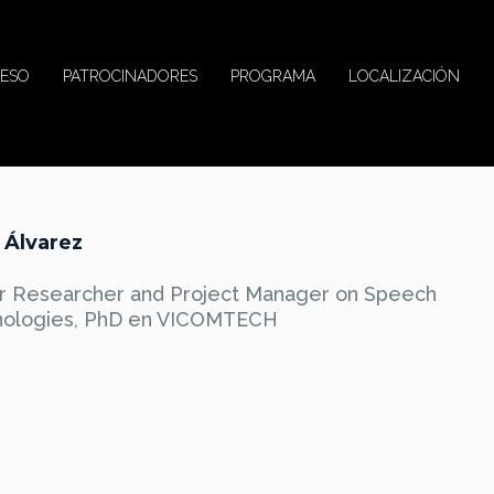
ESO
PATROCINADORES
PROGRAMA
LOCALIZACIÓN
 Álvarez
r Researcher and Project Manager on Speech
nologies, PhD en VICOMTECH