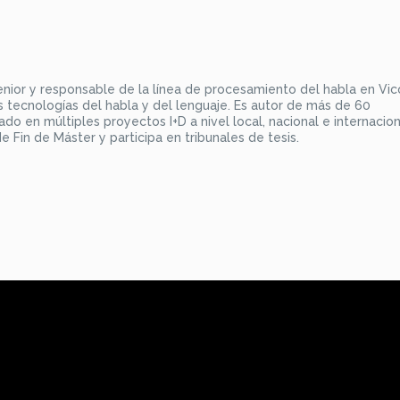
senior y responsable de la línea de procesamiento del habla en Vi
s tecnologías del habla y del lenguaje. Es autor de más de 60
ado en múltiples proyectos I+D a nivel local, nacional e internacion
e Fin de Máster y participa en tribunales de tesis.