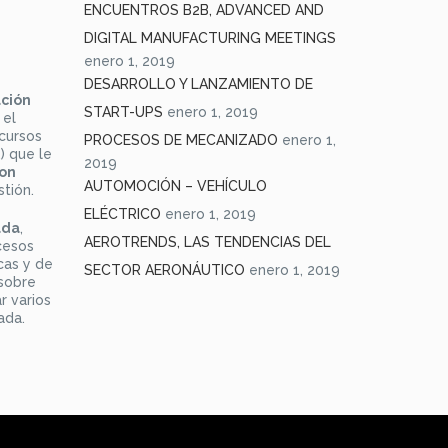
ENCUENTROS B2B, ADVANCED AND
DIGITAL MANUFACTURING MEETINGS
enero 1, 2019
DESARROLLO Y LANZAMIENTO DE
ación
START-UPS
enero 1, 2019
 el
cursos
PROCESOS DE MECANIZADO
enero 1,
) que le
2019
con
AUTOMOCIÓN – VEHÍCULO
tión.
ELÉCTRICO
enero 1, 2019
ada
,
AEROTRENDS, LAS TENDENCIAS DEL
cesos
cas y de
SECTOR AERONÁUTICO
enero 1, 2019
 sobre
r varios
ada.