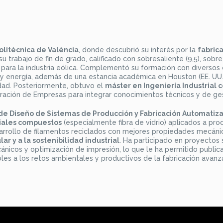
olitècnica de València
, donde descubrió su interés por la
fabric
u trabajo de fin de grado, calificado con sobresaliente (9,5), sobre
ara la industria eólica. Complementó su formación con diversos 
 y energía, además de una estancia académica en Houston (EE. UU.
dad. Posteriormente, obtuvo el
máster en Ingeniería Industrial 
tración de Empresas para integrar conocimientos técnicos y de ges
 de Diseño de Sistemas de Producción y Fabricación Automatiz
riales compuestos
(especialmente fibra de vidrio) aplicados a pro
esarrollo de filamentos reciclados con mejores propiedades mecáni
ar y a la sostenibilidad industrial
. Ha participado en proyectos
nicos y optimización de impresión, lo que le ha permitido publica
ables a los retos ambientales y productivos de la fabricación avanz