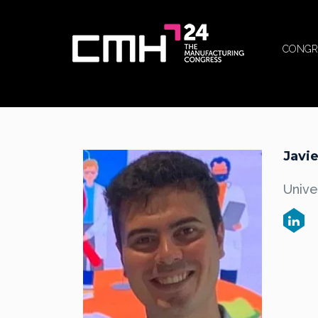
CONGR
Javie
Unive