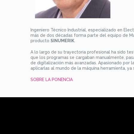
Ingeniero Técnico Industrial, especializado en Elec
más de dos décadas forma parte del equipo de M
producto
SINUMERIK
.
A lo largo de su trayectoria profesional ha sido te
que los programas se cargaban manualmente, pasand
de digitalización más avanzadas. Apasionado por
aplicarlas al mundo de la máquina herramienta, ya 
SOBRE LA PONENCIA