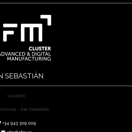
N SEBASTIÁN
Location
onostia – San Sebastián
+34 943 309 009