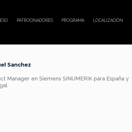
ESO
PATROCINADORES
PROGRAMA
LOCALIZACIÓN
el Sanchez
uct Manager en Siemens SINUMERIK para España y
gal