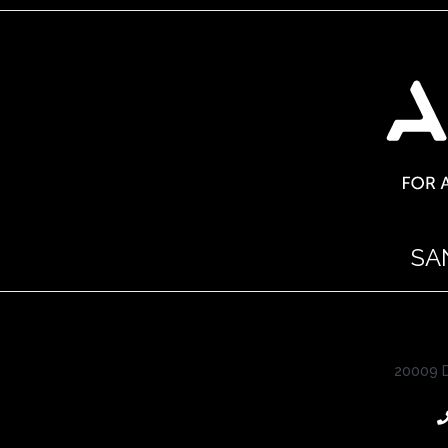
SA
20009 D