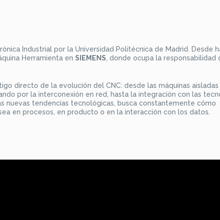
trónica Industrial por la Universidad Politécnica de Madrid. Desde 
áquina Herramienta en
SIEMENS
, donde ocupa la responsabilidad 
stigo directo de la evolución del CNC: desde las máquinas aisladas
o por la interconexión en red, hasta la integración con las tecn
 las nuevas tendencias tecnológicas, busca constantemente cómo
sea en procesos, en producto o en la interacción con los datos.