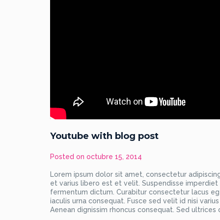
Youtube with blog post
Posted on
octubre 15, 2014
Lorem ipsum dolor sit amet, consectetur adipiscing 
et varius libero est et velit. Suspendisse imperdie
fermentum dictum. Curabitur consectetur lacus eget
iaculis urna consequat. Fusce sed velit id nisi varius
Aenean dignissim rhoncus consequat. Sed ultrices orc