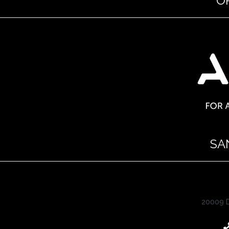
O
SA
20009 D