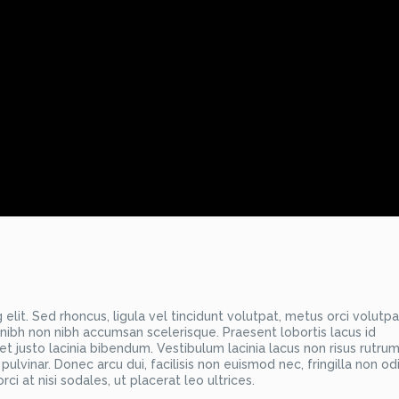
elit. Sed rhoncus, ligula vel tincidunt volutpat, metus orci volutp
t nibh non nibh accumsan scelerisque. Praesent lobortis lacus id
 justo lacinia bibendum. Vestibulum lacinia lacus non risus rutrum
 pulvinar. Donec arcu dui, facilisis non euismod nec, fringilla non od
i at nisi sodales, ut placerat leo ultrices.