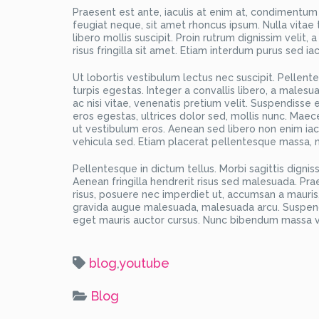
Praesent est ante, iaculis at enim at, condimentum
feugiat neque, sit amet rhoncus ipsum. Nulla vitae
libero mollis suscipit. Proin rutrum dignissim velit
risus fringilla sit amet. Etiam interdum purus sed iac
Ut lobortis vestibulum lectus nec suscipit. Pellen
turpis egestas. Integer a convallis libero, a malesu
ac nisi vitae, venenatis pretium velit. Suspendiss
eros egestas, ultrices dolor sed, mollis nunc. Mae
ut vestibulum eros. Aenean sed libero non enim ia
vehicula sed. Etiam placerat pellentesque massa, ne
Pellentesque in dictum tellus. Morbi sagittis digni
Aenean fringilla hendrerit risus sed malesuada. Prae
risus, posuere nec imperdiet ut, accumsan a mauris.
gravida augue malesuada, malesuada arcu. Suspendis
eget mauris auctor cursus. Nunc bibendum massa ve
blog
,
youtube
Blog