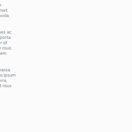
e
amet
avida
mes ac
 porta
r id
risus,
orem
massa.
lus ipsum
rra,
 risus