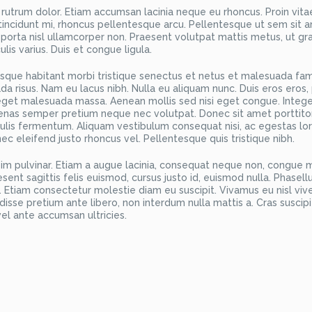
 rutrum dolor. Etiam accumsan lacinia neque eu rhoncus. Proin vita
 tincidunt mi, rhoncus pellentesque arcu. Pellentesque ut sem sit 
, a porta nisl ullamcorper non. Praesent volutpat mattis metus, ut gr
ulis varius. Duis et congue ligula.
tesque habitant morbi tristique senectus et netus et malesuada fa
ada risus. Nam eu lacus nibh. Nulla eu aliquam nunc. Duis eros eros,
e eget malesuada massa. Aenean mollis sed nisi eget congue. Intege
cenas semper pretium neque nec volutpat. Donec sit amet porttitor 
culis fermentum. Aliquam vestibulum consequat nisi, ac egestas l
c eleifend justo rhoncus vel. Pellentesque quis tristique nibh.
ssim pulvinar. Etiam a augue lacinia, consequat neque non, congue 
sent sagittis felis euismod, cursus justo id, euismod nulla. Phasel
 Etiam consectetur molestie diam eu suscipit. Vivamus eu nisl vive
se pretium ante libero, non interdum nulla mattis a. Cras suscipit
l ante accumsan ultricies.