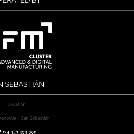
PERATED BY
N SEBASTIÁN
Location
onostia – San Sebastián
+34 943 309 009