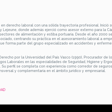
n derecho laboral con una sólida trayectoria profesional. Inició s
i y Lejeune, donde además ejerció como asesor externo para la C
ectores de alimentación y estiba portuaria. Desde el año 2000 s
ociado, centrando su práctica en el asesoramiento laboral a emp
que forma parte del grupo especializado en accidentes y enferm
Derecho por la Universidad del País Vasco (1990), Procurador de l
sgos Laborales en las especialidades de Seguridad, Higiene y Erg
a. Su perfil se completa con experiencia como corredor de seguros
ansversal y complementaria en el ámbito jurídico y empresarial.
DAD