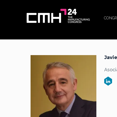
CONGR
Javi
Asoc