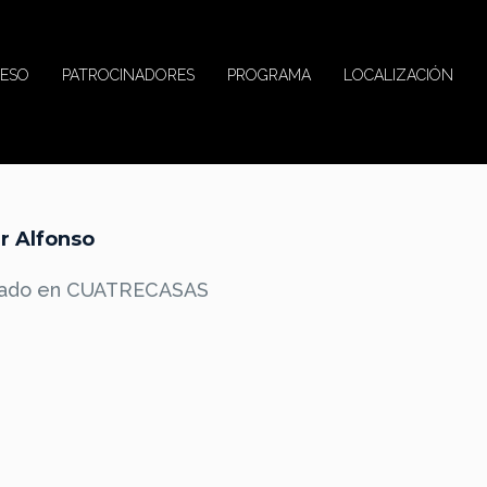
ESO
PATROCINADORES
PROGRAMA
LOCALIZACIÓN
er Alfonso
iado en CUATRECASAS